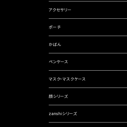
ブローチ
Tシャツ
アクセサリー
ピンバッチ
ピアス
ポーチ
ブックカバー
イヤリング
かばん
ペンケース
マスク・マスクケース
マスクチャーム
顔シリーズ
ざんしちゃんブローチ
zanshiシリーズ