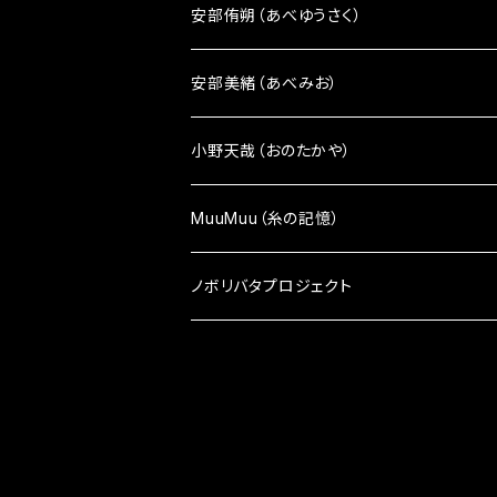
顔ポーチ
アクセサリー
安部侑朔（あべゆうさく）
ピアス
雑貨小物
雑貨小物
安部美緒（あべみお）
イヤリング
ざんしちゃんブローチ
かばん
雑貨小物
小野天哉（おのたかや）
ピンバッチ
ポーチ
かばん
雑貨小物
MuuMuu（糸の記憶）
マスク・マスクケース
マスク・マスクケース
雑貨小物
ノボリバタプロジェクト
アクセサリー
顔シリーズ
アクセサリー
顔シリーズ
ペンケース
ペンケース