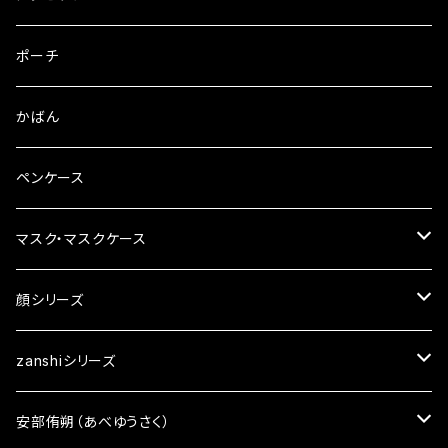
ピンバッチ
ピアス
ポーチ
ブックカバー
イヤリング
かばん
ペンケース
マスク・マスクケース
マスクチャーム
顔シリーズ
ざんしちゃんブローチ
zanshiシリーズ
顔ポーチ
アクセサリー
安部侑朔（あべゆうさく）