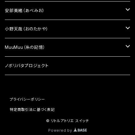
ピアス
雑貨小物
雑貨小物
安部美緒（あべみお）
イヤリング
ざんしちゃんブローチ
かばん
雑貨小物
小野天哉（おのたかや）
ピンバッチ
ポーチ
かばん
雑貨小物
MuuMuu（糸の記憶）
マスク・マスクケース
マスク・マスクケース
雑貨小物
ノボリバタプロジェクト
アクセサリー
顔シリーズ
アクセサリー
プライバシーポリシー
顔シリーズ
ペンケース
特定商取引法に基づく表記
ペンケース
© リトルアトリエ スイッチ
Powered by