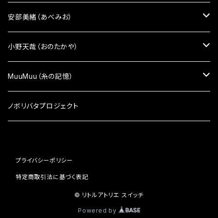
ピアス
雑貨小物
雑貨小物
安部美緒（あべみお）
イヤリング
ざんしちゃんブローチ
かばん
雑貨小物
小野天哉（おのたかや）
ピンバッチ
ポーチ
かばん
雑貨小物
MuuMuu（糸の記憶）
マスク・マスクケース
マスク・マスクケース
雑貨小物
ノボリバタプロジェクト
アクセサリー
顔シリーズ
アクセサリー
プライバシーポリシー
顔シリーズ
ペンケース
特定商取引法に基づく表記
ペンケース
© リトルアトリエ スイッチ
Powered by