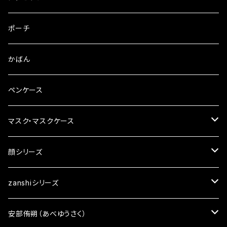
ピンバッチ
ピアス
ポーチ
ブックカバー
イヤリング
かばん
ペンケース
マスク・マスクケース
マスクチャーム
顔シリーズ
ざんしちゃんブローチ
zanshiシリーズ
顔ポーチ
アクセサリー
安部侑朔（あべゆうさく）