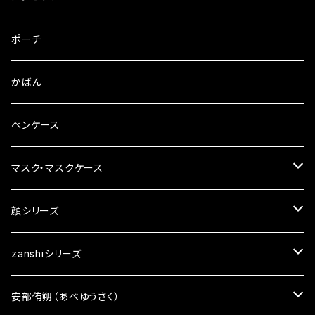
ピンバッチ
ピアス
ポーチ
ブックカバー
イヤリング
かばん
ペンケース
マスク・マスクケース
マスクチャーム
顔シリーズ
ざんしちゃんブローチ
zanshiシリーズ
顔ポーチ
アクセサリー
安部侑朔（あべゆうさく）