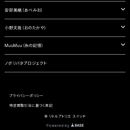
ピアス
雑貨小物
雑貨小物
安部美緒（あべみお）
イヤリング
ざんしちゃんブローチ
かばん
雑貨小物
小野天哉（おのたかや）
ピンバッチ
ポーチ
かばん
雑貨小物
MuuMuu（糸の記憶）
マスク・マスクケース
マスク・マスクケース
雑貨小物
ノボリバタプロジェクト
アクセサリー
顔シリーズ
アクセサリー
プライバシーポリシー
顔シリーズ
ペンケース
特定商取引法に基づく表記
ペンケース
© リトルアトリエ スイッチ
Powered by