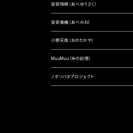
顔ポーチ
アクセサリー
安部侑朔（あべゆうさく）
ピアス
雑貨小物
雑貨小物
安部美緒（あべみお）
イヤリング
ざんしちゃんブローチ
かばん
雑貨小物
小野天哉（おのたかや）
ピンバッチ
ポーチ
かばん
雑貨小物
MuuMuu（糸の記憶）
マスク・マスクケース
マスク・マスクケース
雑貨小物
ノボリバタプロジェクト
アクセサリー
顔シリーズ
アクセサリー
顔シリーズ
ペンケース
ペンケース