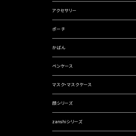
ブローチ
Tシャツ
アクセサリー
ピンバッチ
ピアス
ポーチ
ブックカバー
イヤリング
かばん
ペンケース
マスク・マスクケース
マスクチャーム
顔シリーズ
ざんしちゃんブローチ
zanshiシリーズ