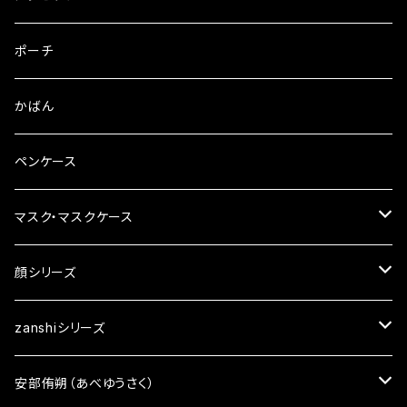
ピンバッチ
ピアス
ポーチ
ブックカバー
イヤリング
かばん
ペンケース
マスク・マスクケース
マスクチャーム
顔シリーズ
ざんしちゃんブローチ
zanshiシリーズ
顔ポーチ
アクセサリー
安部侑朔（あべゆうさく）